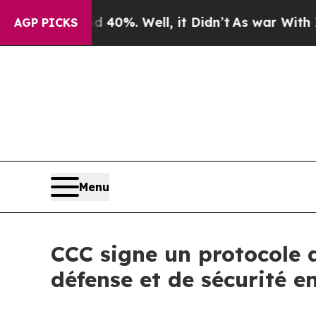
round 40%. Well, it Didn’t
As war With Iran Dro
AGP PICKS
Menu
CCC signe un protocole 
défense et de sécurité e