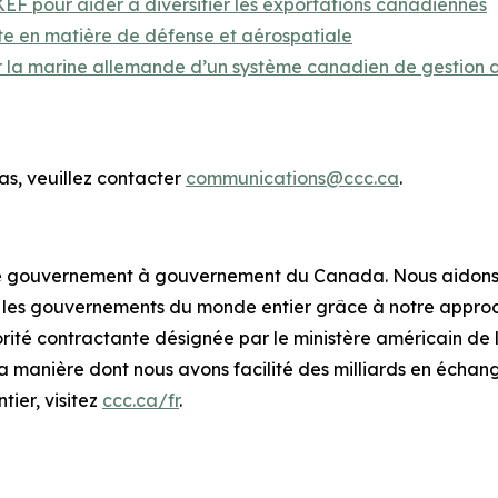
EF pour aider à diversifier les exportations canadiennes
nte en matière de défense et aérospatiale
 par la marine allemande d’un système canadien de gestion 
s, veuillez contacter
communications@ccc.ca
.
de gouvernement à gouvernement du Canada. Nous aidons à
et les gouvernements du monde entier grâce à notre appr
té contractante désignée par le ministère américain de 
a manière dont nous avons facilité des milliards en écha
ier, visitez
ccc.ca/fr
.