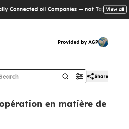
nnected oil Companies — not Taxpayers — the Cha
View all
Provided by AGP
Share
oopération en matière de